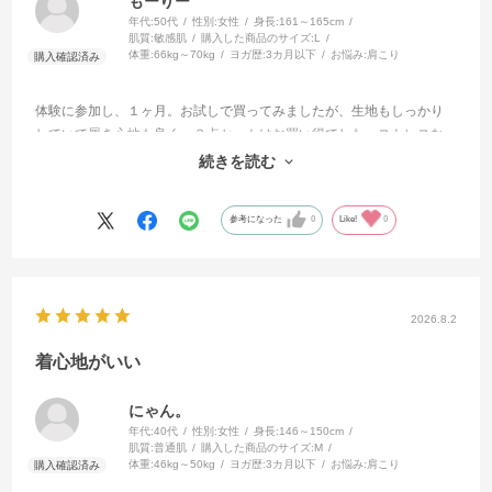
もーりー
年代:
50代
性別:
女性
身長:
161～165cm
肌質:
敏感肌
購入した商品のサイズ:
L
体重:
66kg～70kg
ヨガ歴:
3カ月以下
お悩み:
肩こり
体験に参加し、１ヶ月。お試しで買ってみましたが、生地もしっかり
していて履き心地も良く、３点セットはお買い得でした。ストレスな
く着用出来るのでお家でのんびりヨガも良いですねぇ
続きを読む
また、良いものがないかなぁ？って色々見ています。
参考になった
0
Like!
0
2026.8.2
着心地がいい
にゃん。
年代:
40代
性別:
女性
身長:
146～150cm
肌質:
普通肌
購入した商品のサイズ:
M
体重:
46kg～50kg
ヨガ歴:
3カ月以下
お悩み:
肩こり