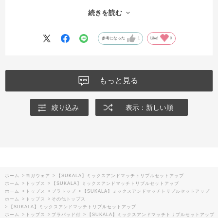
背が低いおかげでお腹もそんなに出ないし、丈もちょうど良くて言う
続きを読む
ことなし。
これ着て外を歩く時はお腹を引き上げざるを得ないし、意識も上がっ
て最高です。
参考になった
1
Like!
0
もっと見る
絞り込み
表示：新しい順
ホーム
>
ヨガウェア
>
【SUKALA】ミックスアンドマッチトリプルセットアップ
ホーム
>
トップス
>
【SUKALA】ミックスアンドマッチトリプルセットアップ
ホーム
>
トップス
>
ブラトップ
>
【SUKALA】ミックスアンドマッチトリプルセットアップ
ホーム
>
トップス
>
その他トップス
>
【SUKALA】ミックスアンドマッチトリプルセットアップ
ホーム
>
トップス
>
ブラパッド付
>
【SUKALA】ミックスアンドマッチトリプルセットアップ