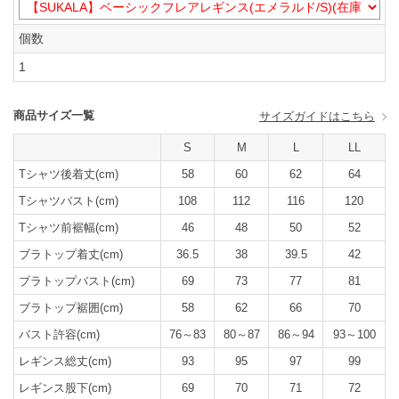
個数
1
商品サイズ一覧
サイズガイドはこちら
S
M
L
LL
Tシャツ後着丈(cm)
58
60
62
64
Tシャツバスト(cm)
108
112
116
120
Tシャツ前裾幅(cm)
46
48
50
52
ブラトップ着丈(cm)
36.5
38
39.5
42
ブラトップバスト(cm)
69
73
77
81
ブラトップ裾囲(cm)
58
62
66
70
バスト許容(cm)
76～83
80～87
86～94
93～100
レギンス総丈(cm)
93
95
97
99
レギンス股下(cm)
69
70
71
72