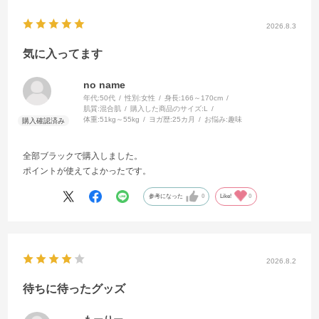
2026.8.3
気に入ってます
no name
年代:
50代
性別:
女性
身長:
166～170cm
肌質:
混合肌
購入した商品のサイズ:
L
体重:
51kg～55kg
ヨガ歴:
25カ月
お悩み:
趣味
全部ブラックで購入しました。
ポイントが使えてよかったです。
参考になった
0
Like!
0
2026.8.2
待ちに待ったグッズ