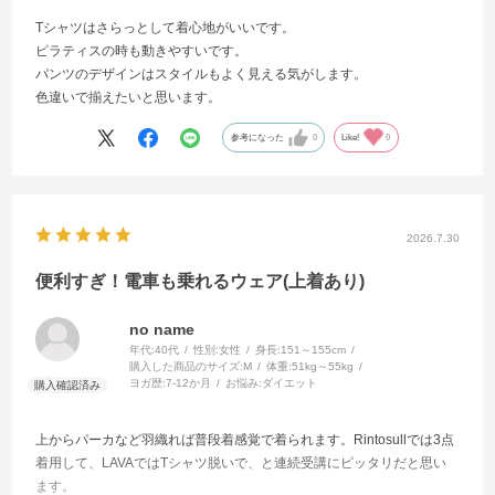
Tシャツはさらっとして着心地がいいです。
ピラティスの時も動きやすいです。
パンツのデザインはスタイルもよく見える気がします。
色違いで揃えたいと思います。
参考になった
0
Like!
0
2026.7.30
便利すぎ！電車も乗れるウェア(上着あり)
no name
年代:
40代
性別:
女性
身長:
151～155cm
購入した商品のサイズ:
M
体重:
51kg～55kg
ヨガ歴:
7-12か月
お悩み:
ダイエット
上からパーカなど羽織れば普段着感覚で着られます。Rintosullでは3点
着用して、LAVAではTシャツ脱いで、と連続受講にピッタリだと思い
ます。