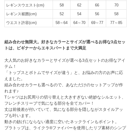
レギンスウエスト(cm)
58
62
66
70
レギンス裾囲(cm)
52
54
56
58
ウエスト許容(cm)
58～64
64～70
69～77
77～85
組み合わせ無限大。好きなカラーとサイズが選べるお得な3点セッ
トは、ビギナーからエキスパートまで大満足
大人気のお好きなカラーとサイズが選べる3点セットのお得なアイ
テム！
「トップスとボトムでサイズが違う」と、お悩みの方のお声に応
えました。
組み合わせカラーも選べるので、あなただけのセットアップが作
れます♪
Tシャツはお尻周りの切り替えと大きすぎない絶妙なシルエット、
フレンチスリーブで気になる部分を全てカバー！
丈は前後差が付いていて、気になる部分を隠しながスタイルアッ
プも叶います。
動きの妨げにならない適度に空いたネックラインもポイント。
ブラトップは、ライクラ®ファイバーを使用したリブ素材のシンプ