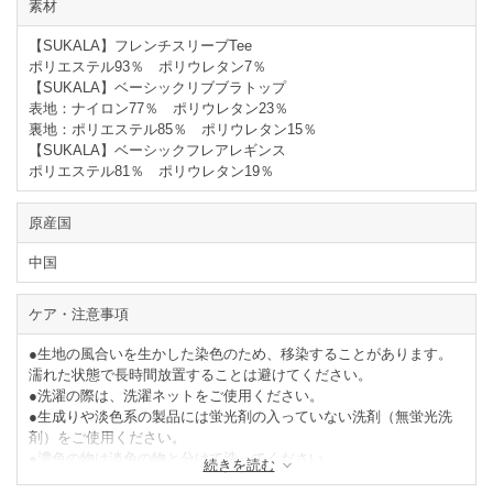
素材
【SUKALA】フレンチスリーブTee
ポリエステル93％ ポリウレタン7％
【SUKALA】ベーシックリブブラトップ
表地：ナイロン77％ ポリウレタン23％
裏地：ポリエステル85％ ポリウレタン15％
【SUKALA】ベーシックフレアレギンス
ポリエステル81％ ポリウレタン19％
原産国
中国
ケア・注意事項
●生地の風合いを生かした染色のため、移染することがあります。
濡れた状態で長時間放置することは避けてください。
●洗濯の際は、洗濯ネットをご使用ください。
●生成りや淡色系の製品には蛍光剤の入っていない洗剤（無蛍光洗
剤）をご使用ください。
●濃色の物は淡色の物と分けて洗ってください。
続きを読む
●タンブラー乾燥はお避けください。