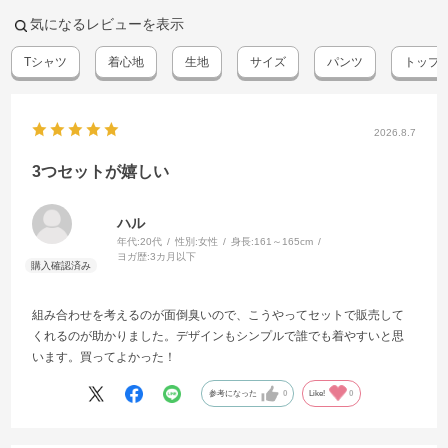
気になるレビューを表示
Tシャツ
着心地
生地
サイズ
パンツ
トップ
2026.8.7
3つセットが嬉しい
ハル
年代:
20代
性別:
女性
身長:
161～165cm
ヨガ歴:
3カ月以下
組み合わせを考えるのが面倒臭いので、こうやってセットで販売して
くれるのが助かりました。デザインもシンプルで誰でも着やすいと思
います。買ってよかった！
参考になった
0
Like!
0