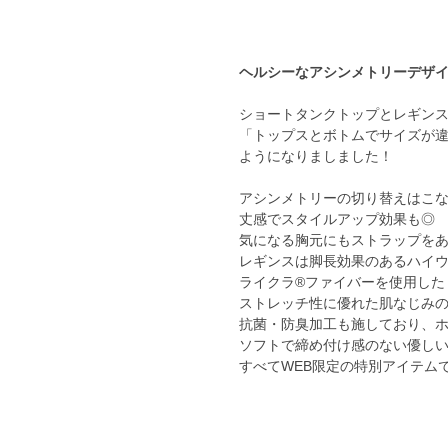
ヘルシーなアシンメトリーデザ
ショートタンクトップとレギン
「トップスとボトムでサイズが
ようになりましました！
アシンメトリーの切り替えはこ
丈感でスタイルアップ効果も◎
気になる胸元にもストラップを
レギンスは脚長効果のあるハイ
ライクラ®ファイバーを使用した
ストレッチ性に優れた肌なじみ
抗菌・防臭加工も施しており、
ソフトで締め付け感のない優し
すべてWEB限定の特別アイテム