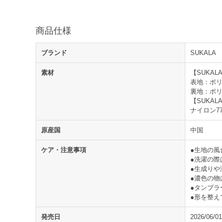
商品仕様
ブランド
SUKALA
素材
【SUKA
表地：ポリ
裏地：ポリ
【SUKA
ナイロン7
原産国
中国
ケア・注意事項
●生地の
●洗濯の際
●生成り
●濃色の物
●タンブラ
●形を整え
発売日
2026/06/01