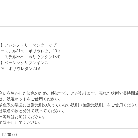
LA】アシンメトリータンクトップ
エステル81％ ポリウレタン19％
エステル85% ポリウレタン15％
LA】ベーシックリブレギンス
7％ ポリウレタン23％
風合いを生かした染色のため、移染することがあります。濡れた状態で長時間
は、洗濯ネットをご使用ください。
や淡色系の製品には蛍光剤の入っていない洗剤（無蛍光洗剤）をご使用くださ
は淡色の物と分けて洗ってください。
ー乾燥はお避けください。
て陰干ししてください。
 12:00:00