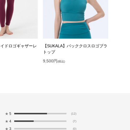
】サイドロゴギャザーレ
【SUKALA】バッククロスロゴブラ
トップ
9,500
円
(税込)
★
5
(12)
★
4
(7)
★
3
(0)