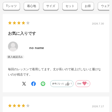
Tシャツ
着心地
サイズ
セット
お得
ウェア
2026.7.30
お気に入りです
no name
毎回のレッスンで着用してます。丈が長いので裾上げしないと履けな
いのが残念です。
参考になった
0
Like!
0
2026.7.17