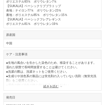
ポリエステル93％ ポリウレタン7％
【SUKALA】ベーシックリブブラトップ
表地：ナイロン77％ ポリウレタン23％
裏地：ポリエステル85％ ポリウレタン15％
【SUKALA】ベーシックフレアレギンス
ポリエステル81％ ポリウレタン19％
原産国
中国
ケア・注意事項
●生地の風合いを生かした染色のため、移染することがあります。
濡れた状態で長時間放置することは避けてください。
●洗濯の際は、洗濯ネットをご使用ください。
●生成りや淡色系の製品には蛍光剤の入っていない洗剤（無蛍光洗
剤）をご使用ください。
●濃色の物は淡色の物と分けて洗ってください。
続きを読む
●タンブラー乾燥はお避けください。
●形を整えて陰干ししてください。
発売日
閉じる