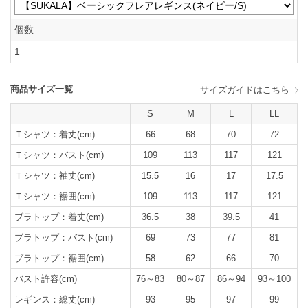
個数
1
商品サイズ一覧
サイズガイドはこちら
S
M
L
LL
Ｔシャツ：着丈(cm)
66
68
70
72
Ｔシャツ：バスト(cm)
109
113
117
121
Ｔシャツ：袖丈(cm)
15.5
16
17
17.5
Ｔシャツ：裾囲(cm)
109
113
117
121
ブラトップ：着丈(cm)
36.5
38
39.5
41
ブラトップ：バスト(cm)
69
73
77
81
ブラトップ：裾囲(cm)
58
62
66
70
バスト許容(cm)
76～83
80～87
86～94
93～100
レギンス：総丈(cm)
93
95
97
99