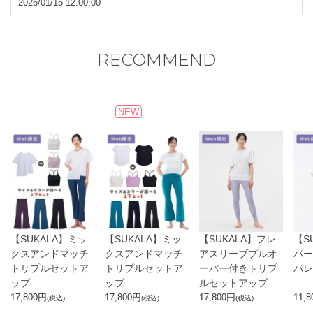
2026/01/15 12:00:00
RECOMMEND
NEW
【SUKALA】ミッ
【SUKALA】ミッ
【SUKALA】フレ
【S
クスアンドマッチ
クスアンドマッチ
アスリーブプルオ
パー
トリプルセットア
トリプルセットア
ーバー付きトリプ
パレ
ップ
ップ
ルセットアップ
17,800
円
17,800
円
17,800
円
11,8
(税込)
(税込)
(税込)