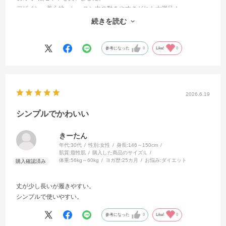
デザイン、着心地、レッスン中の動きやすさどれも大満足！
Tシャツ・ブラトップ・レギンスそれぞれ持っているヨガウエアと合わ
続きを読む
せわれるのでレッスンのモチベーションが上がりました❤
参考になった
0
Like!
0
2026.6.19
シンプルでかわいい
きーたん
年代:
30代
性別:
女性
身長:
146～150cm
肌質:
脂性肌
購入した商品のサイズ:
L
体重:
56kg～60kg
ヨガ歴:
25カ月
お悩み:
ダイエット
丈が少し長いが履きやすい。
シンプルで使いやすい。
参考になった
0
Like!
0