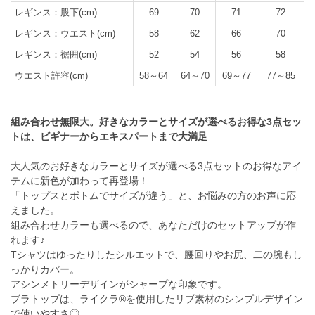
レギンス：股下(cm)
69
70
71
72
レギンス：ウエスト(cm)
58
62
66
70
レギンス：裾囲(cm)
52
54
56
58
ウエスト許容(cm)
58～64
64～70
69～77
77～85
組み合わせ無限大。好きなカラーとサイズが選べるお得な3点セッ
トは、ビギナーからエキスパートまで大満足
大人気のお好きなカラーとサイズが選べる3点セットのお得なアイ
テムに新色が加わって再登場！
「トップスとボトムでサイズが違う」と、お悩みの方のお声に応
えました。
組み合わせカラーも選べるので、あなただけのセットアップが作
れます♪
Tシャツはゆったりしたシルエットで、腰回りやお尻、二の腕もし
っかりカバー。
アシンメトリーデザインがシャープな印象です。
ブラトップは、ライクラ®を使用したリブ素材のシンプルデザイン
で使いやすさ◎