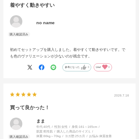
着やすく動きやすい
no name
初めてセットアップを購入しました。着やすくて動きやすいです。で
も色のヴァリエーションが少ないのが残念です。
参考になった
0
Like!
0
2026.7.16
買って良かった！
まま
年代:
40代
性別:
女性
身長:
161～165cm
肌質:
乾性肌
購入した商品のサイズ:
L
体重:
66kg～70kg
ヨガ歴:
25カ月
お悩み:
体質改善