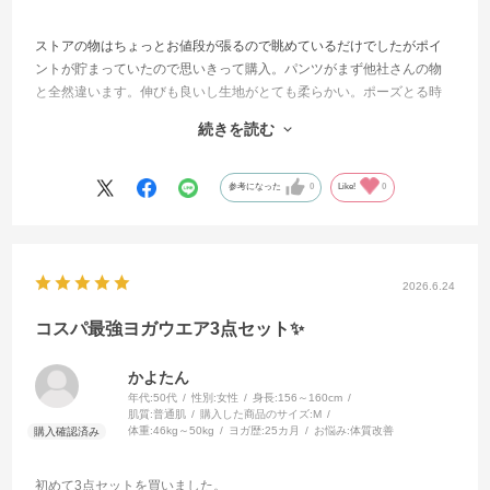
ストアの物はちょっとお値段が張るので眺めているだけでしたがポイ
ントが貯まっていたので思いきって購入。パンツがまず他社さんの物
と全然違います。伸びも良いし生地がとても柔らかい。ポーズとる時
のストレスがない！お値段以上でした。他のレビューを観て普段のサ
続きを読む
イズよりワンサイズ下げましたが正解でした。また購入したいと思い
ました。
参考になった
0
Like!
0
2026.6.24
コスパ最強ヨガウエア3点セット✨
かよたん
年代:
50代
性別:
女性
身長:
156～160cm
肌質:
普通肌
購入した商品のサイズ:
M
体重:
46kg～50kg
ヨガ歴:
25カ月
お悩み:
体質改善
初めて3点セットを買いました。