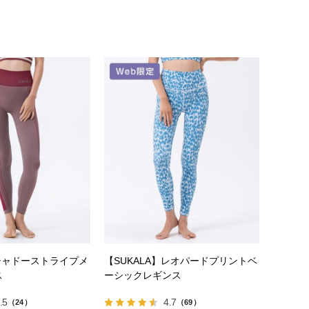
】シャドーストライプメ
【SUKALA】レオパードプリントベ
ス
ーシックレギンス
.5
4.7
（24）
（69）