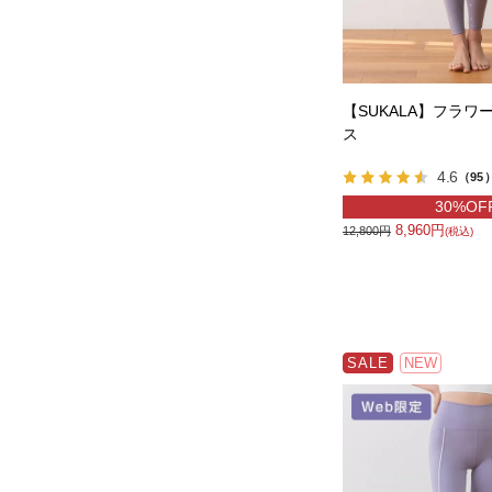
【SUKALA】フラワ
ス
4.6
（95
30%OF
8,960円
12,800円
(税込)
SALE
NEW