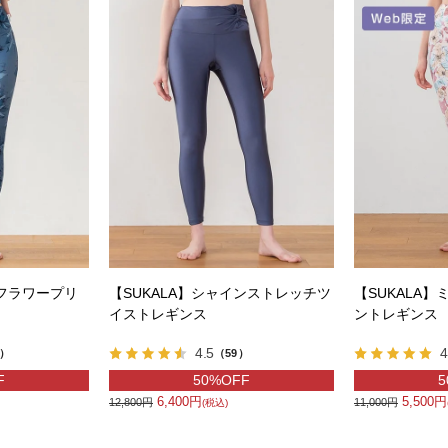
gフラワープリ
【SUKALA】シャインストレッチツ
【SUKALA
イストレギンス
ントレギンス
4.5
4
3）
（59）
F
50%OFF
5
6,400円
5,500円
12,800円
11,000円
(税込)