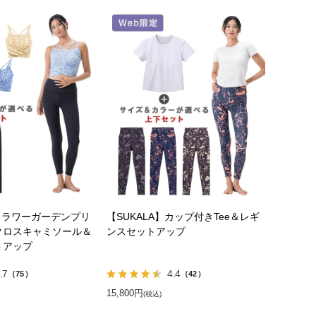
】フラワーガーデンプリ
【SUKALA】カップ付きTee＆レギ
クロスキャミソール＆
ンスセットアップ
トアップ
.7
4.4
（75）
（42）
15,800円
(税込)