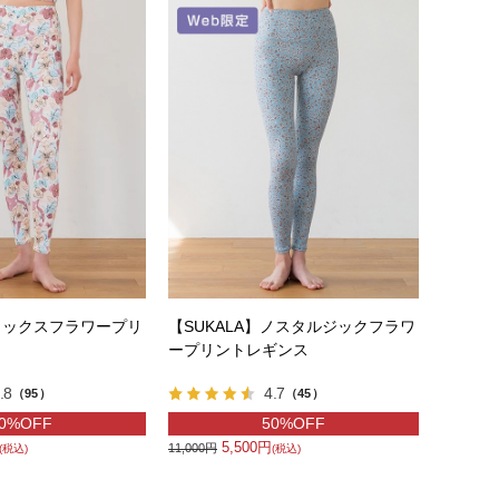
】ミックスフラワープリ
【SUKALA】ノスタルジックフラワ
ープリントレギンス
.8
4.7
（95）
（45）
0%OFF
50%OFF
5,500円
11,000円
(税込)
(税込)