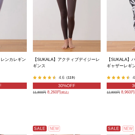
トレンカレギン
【SUKALA】アクティブデイジーレ
【SUKALA
ギンス
ギャザーレギ
4.6
4
）
（119）
F
30%OFF
3
8,260円
8,960円
11,800円
12,800円
(税込)
SALE
NEW
SALE
NEW