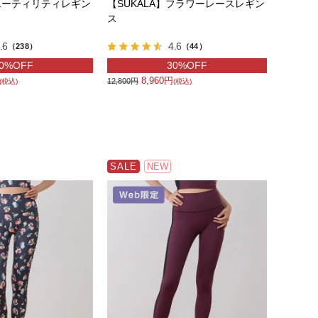
】ユーティリティレギン
【SUKALA】フラワーレースレギン
ス
.6
4.6
（238）
（44）
0%OFF
30%OFF
8,960円
12,800円
(税込)
(税込)
SALE
NEW