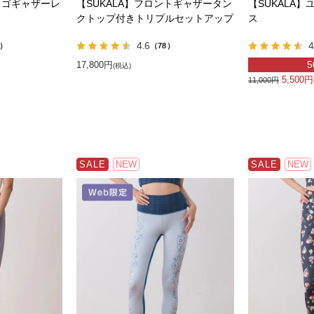
ロゴギャザーレ
【SUKALA】フロントギャザータン
【SUKALA
クトップ付きトリプルセットアップ
ス
4.6
4
9）
（78）
5
17,800円
(税込)
5,500円
11,000円
SALE
NEW
SALE
NEW