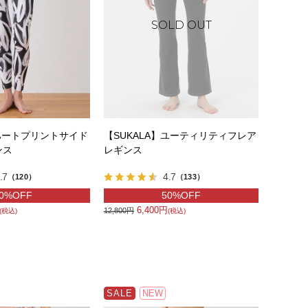
】ハートプリントサイド
【SUKALA】ユーティリティフレア
ンス
レギンス
.7
4.7
（120）
（133）
0%OFF
50%OFF
6,400円
12,800円
(税込)
(税込)
SALE
NEW