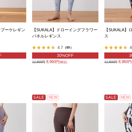
ーブーケレギン
【SUKALA】ドローイングフラワー
【SUKALA
パネルレギンス
ス
4.7
4
）
（89）
F
30%OFF
3
8,960円
8,960円
12,800円
12,800円
(税込)
SALE
NEW
SALE
NEW