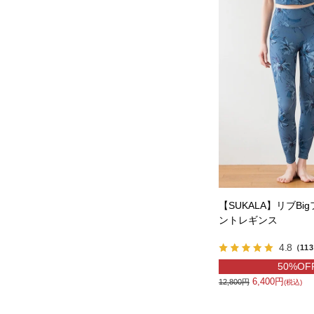
【SUKALA】リブBi
ントレギンス
4.8
（11
50%OF
6,400円
12,800円
(税込)