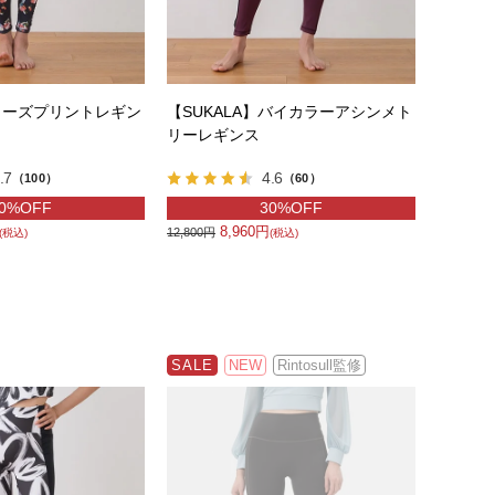
】ローズプリントレギン
【SUKALA】バイカラーアシンメト
リーレギンス
.7
4.6
（100）
（60）
0%OFF
30%OFF
8,960円
12,800円
(税込)
(税込)
SALE
NEW
Rintosull監修