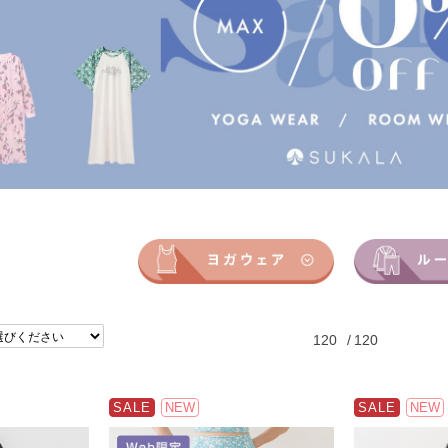
120
/
120
SALE
NEW
SALE
NEW