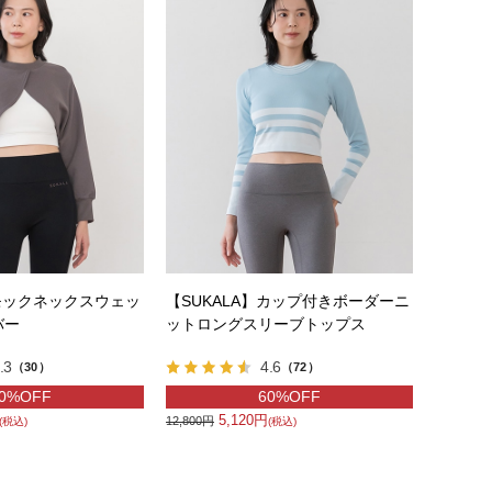
】モックネックスウェッ
【SUKALA】カップ付きボーダーニ
バー
ットロングスリーブトップス
.3
4.6
（30）
（72）
0%OFF
60%OFF
5,120円
12,800円
(税込)
(税込)