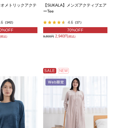
】ジオメトリックアクテ
【SUKALA】メンズアクティブエア
ーTee
.6
4.6
（142）
（17）
0%OFF
70%OFF
2,940円
9,800円
(税込)
(税込)
SALE
NEW