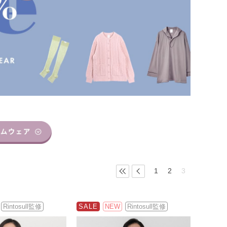
1
2
3
Rintosull監修
SALE
NEW
Rintosull監修