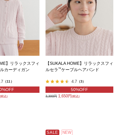
HOME】リラックスフィ
【SUKALA HOME】リラックスフィ
™
ルカーディガン
ルセラ
ケーブルヘアバンド
.7
4.7
（11）
（3）
0%OFF
50%OFF
1,650円
3,300円
(税込)
(税込)
SALE
NEW