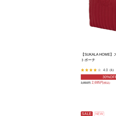
【SUKALA HOME
トポーチ
4.0
（1）
30%OF
2,695円
3,850円
(税込)
SALE
NEW