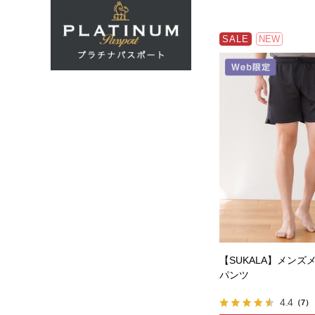
SALE
NEW
【SUKALA】メンズ
パンツ
4.4
（7）