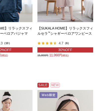
HOME】リラックスフィ
【SUKALA HOME】リラックスフィ
™
ーベロアパジャマ
ルセラ
シャギーベロアワンピース
.3
4.7
（10）
（6）
0%OFF
30%OFF
円
11,060円
15,800円
(税込)
(税込)
SALE
NEW