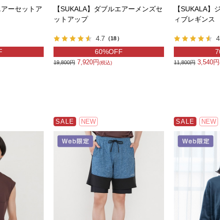
エアーセットア
【SUKALA】ダブルエアーメンズセ
【SUKALA
ットアップ
ィブレギンス
4.7
4
）
（18）
F
60%OFF
7
7,920円
3,540円
19,800円
11,800円
(税込)
SALE
NEW
SALE
NEW