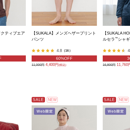
アクティブエア
【SUKALA】メンズヘザープリント
【SUKALA 
™
パンツ
ルセラ
シャギ
4.8
4
）
（16）
F
60%OFF
3
4,400円
11,760
11,000円
16,800円
(税込)
SALE
NEW
SALE
NEW