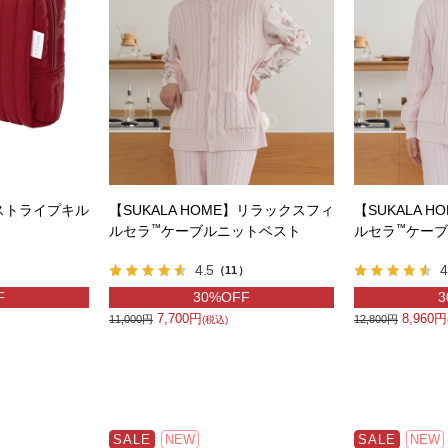
】ストライプキル
【SUKALA HOME】リラックスフィ
【SUKALA 
™
™
ルセラ
ケーブルニットベスト
ルセラ
ケーブ
4.5
4
（11）
F
30%OFF
3
7,700円
8,960円
11,000円
12,800円
(税込)
SALE
NEW
SALE
NEW