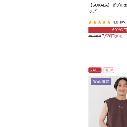
【SUKALA】ダブル
ップ
4.8
（65
60%OF
7,920円
19,800円
(税込)
SALE
NEW