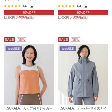
4.6
4.4
（28）
（25）
50%OFF
50%OFF
6,400円
5,500円
12,800円
11,000円
(税込)
(税込)
SALE
NEW
SALE
NEW
【SUKALA】カップ付きジャガー
【SUKALA】オーバーサイズナイ