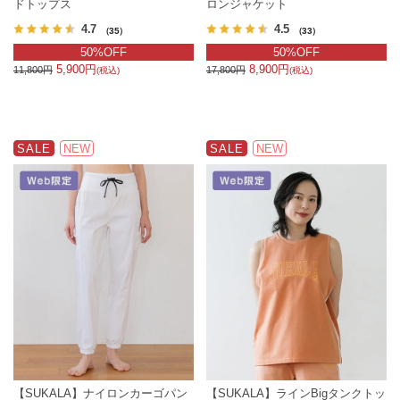
ドトップス
ロンジャケット
4.7
4.5
（35）
（33）
50%OFF
50%OFF
5,900円
8,900円
11,800円
17,800円
(税込)
(税込)
SALE
NEW
SALE
NEW
【SUKALA】ナイロンカーゴパン
【SUKALA】ラインBigタンクトッ