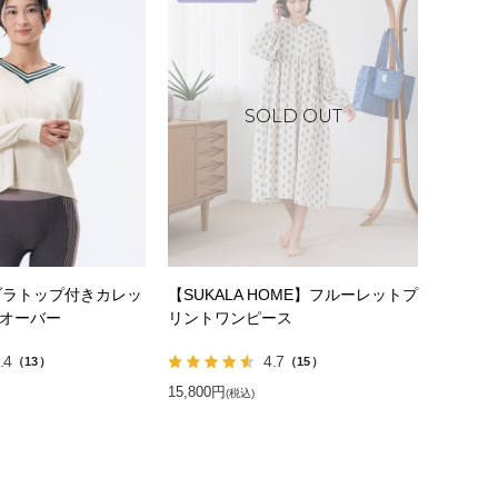
】ブラトップ付きカレッ
【SUKALA HOME】フルーレットプ
ルオーバー
リントワンピース
.4
4.7
（13）
（15）
15,800円
(税込)