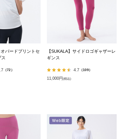
】レオパードプリントセ
【SUKALA】サイドロゴギャザーレ
プス
ギンス
.7
4.7
（72）
（109）
11,000円
(税込)