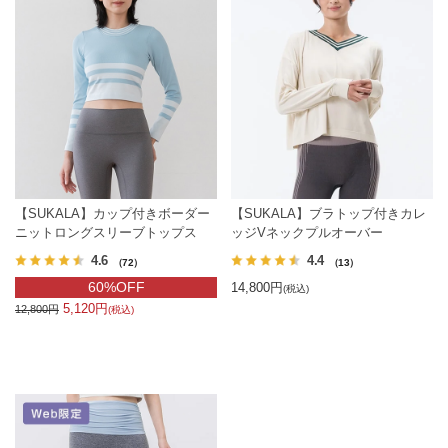
【SUKALA】カップ付きボーダー
【SUKALA】ブラトップ付きカレ
ニットロングスリーブトップス
ッジVネックプルオーバー
4.6
4.4
（72）
（13）
60%OFF
14,800円
(税込)
5,120円
12,800円
(税込)