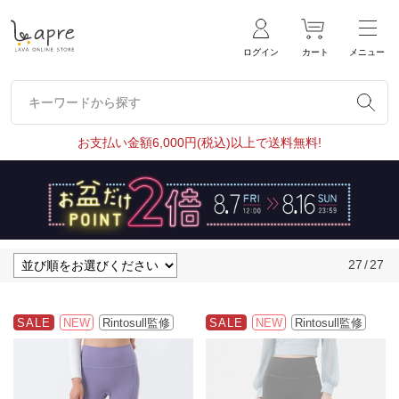
ログイン
カート
メニュー
キーワードから探す
キーワードから探す
お支払い金額6,000円(税込)以上で送料無料!
27
/
27
SALE
NEW
Rintosull監修
SALE
NEW
Rintosull監修