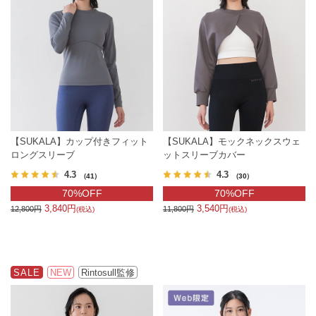
【SUKALA】カップ付きフィット
【SUKALA】モックネックスウェ
ロングスリーブ
ットスリーブカバー
4.3
4.3
（41）
（30）
70%OFF
70%OFF
3,840円
3,540円
12,800円
11,800円
(税込)
(税込)
SALE
NEW
Rintosull監修